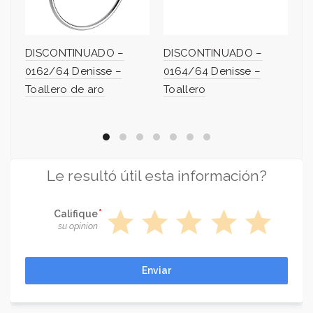
DISCONTINUADO –
DISCONTINUADO –
D
0162/64 Denisse –
0164/64 Denisse –
0
Toallero de aro
Toallero
Po
Le resultó útil esta información?
star
star
star
star
star
Califique
su opinion
Enviar