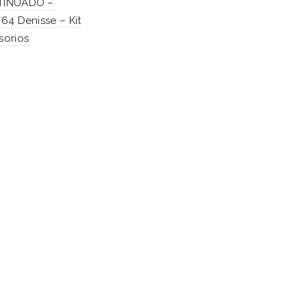
TINUADO –
64 Denisse – Kit
sorios