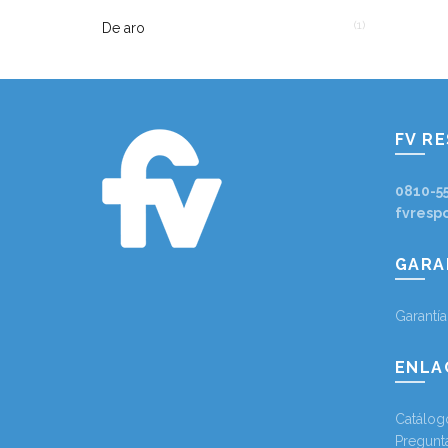
(1)
De aro
FV R
0810-5
fvresp
GARA
Garantí
ENLA
Catálog
Pregunt