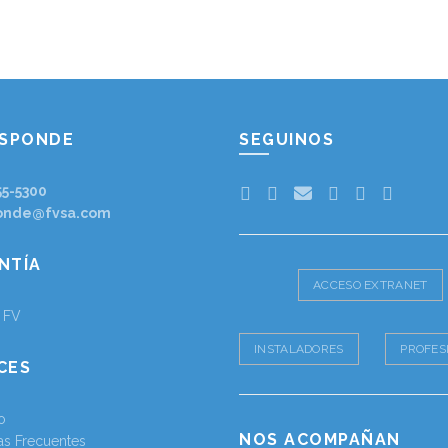
ESPONDE
SEGUINOS
55-5300
onde@fvsa.com
NTÍA
ACCESO EXTRANET
a FV
INSTALADORES
PROFES
CES
o
NOS ACOMPAÑAN
as Frecuentes