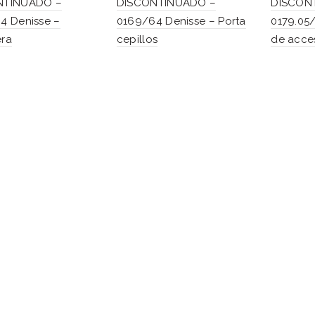
NTINUADO –
DISCONTINUADO –
DISCON
4 Denisse –
0169/64 Denisse – Porta
0179.05/
ra
cepillos
de acce