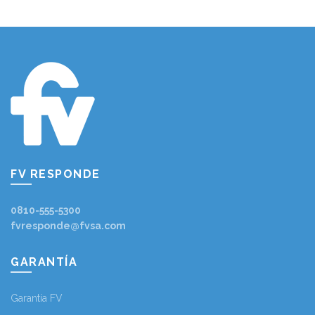
FV RESPONDE
0810-555-5300
fvresponde@fvsa.com
GARANTÍA
Garantía FV