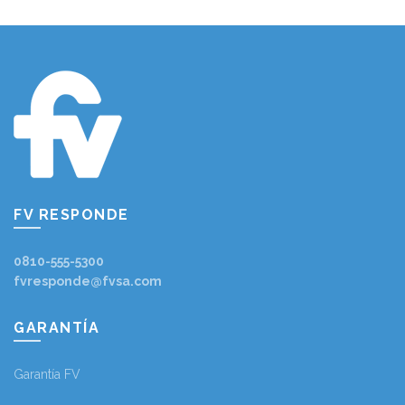
FV RESPONDE
0810-555-5300
fvresponde@fvsa.com
GARANTÍA
Garantía FV