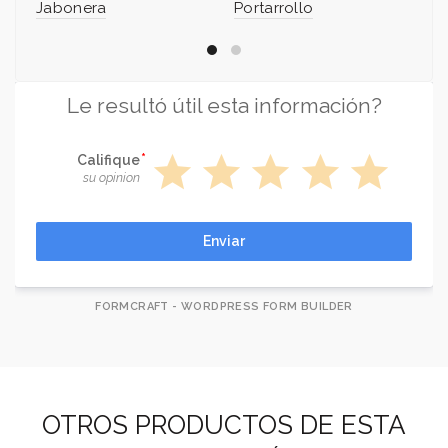
Jabonera
Portarrollo
Po
Le resultó útil esta información?
star
star
star
star
star
Califique
su opinion
Enviar
FORMCRAFT - WORDPRESS FORM BUILDER
OTROS PRODUCTOS DE ESTA