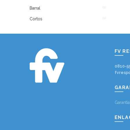
(1)
Barral
(1)
Cortos
FV R
0810-5
fvresp
GARA
Garantí
ENLA