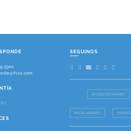
ESPONDE
SEGUINOS
55-5300
onde@fvsa.com
NTÍA
ACCESO EXTRANET
a FV
INSTALADORES
PROFES
CES