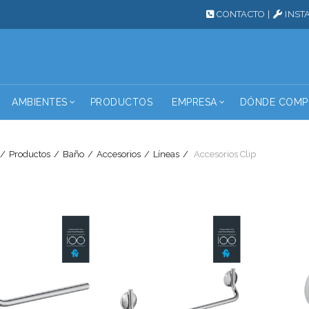
CONTACTO
|
INST
AMBIENTES
PRODUCTOS
EMPRESA
DÓNDE COMP
Productos
Baño
Accesorios
Líneas
Accesorios Clip