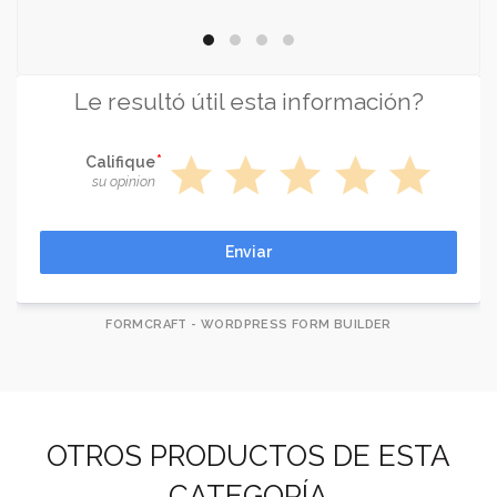
Le resultó útil esta información?
star
star
star
star
star
Califique
su opinion
Enviar
FORMCRAFT - WORDPRESS FORM BUILDER
OTROS PRODUCTOS DE ESTA
CATEGORÍA