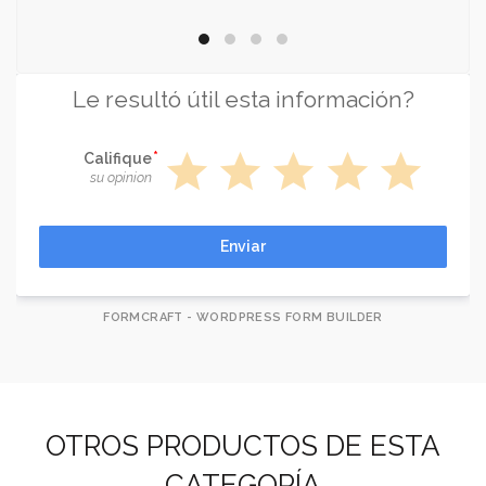
Le resultó útil esta información?
star
star
star
star
star
Califique
su opinion
Enviar
FORMCRAFT - WORDPRESS FORM BUILDER
OTROS PRODUCTOS DE ESTA
CATEGORÍA