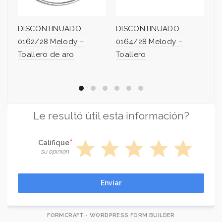
DISCONTINUADO –
DISCONTINUADO –
D
0162/28 Melody –
0164/28 Melody –
0
Toallero de aro
Toallero
Po
Le resultó útil esta información?
star
star
star
star
star
Califique
su opinion
Enviar
FORMCRAFT - WORDPRESS FORM BUILDER