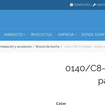
CONTACTO
|
INST
AMBIENTES
PRODUCTOS
EMPRESA
DÓNDE COMP
stalación y accesorios
Brazos de ducha
0140/C8-D Gredos – Brazo 
0140/C8-
p
Color