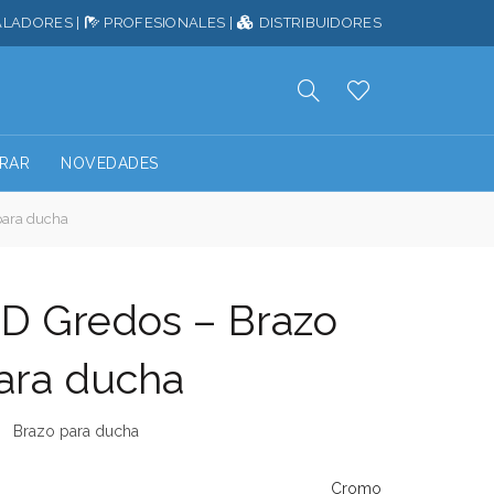
ALADORES
|
PROFESIONALES
|
DISTRIBUIDORES
RAR
NOVEDADES
para ducha
D Gredos – Brazo
ara ducha
Brazo para ducha
Cromo