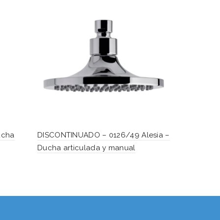
0120.04-6 
ucha
DISCONTINUADO – 0126/49 Alesia –
Ducha articulada y manual
Hablemos...
Solo tenes que decirme: Hola