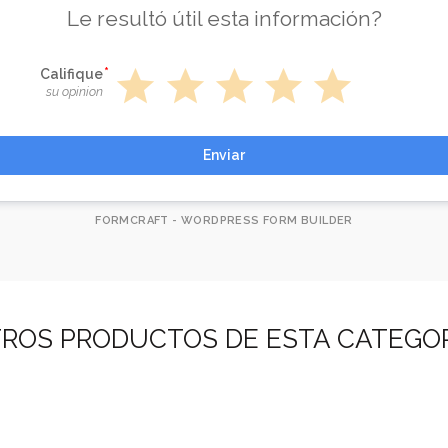
Le resultó útil esta información?
star
star
star
star
star
Califique
su opinion
Enviar
FORMCRAFT - WORDPRESS FORM BUILDER
ROS PRODUCTOS DE ESTA CATEGO