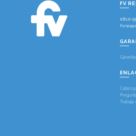
FV R
0810-5
fvresp
GARA
Garantí
ENLA
Catálog
Pregunt
Trabaja