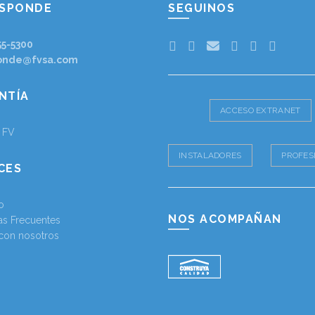
ESPONDE
SEGUINOS
55-5300
onde@fvsa.com
NTÍA
ACCESO EXTRANET
a FV
INSTALADORES
PROFES
CES
o
NOS ACOMPAÑAN
as Frecuentes
 con nosotros