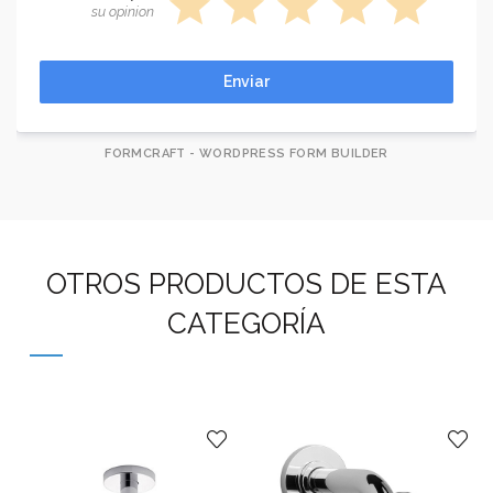
star
star
star
star
star
su opinion
Enviar
FORMCRAFT - WORDPRESS FORM BUILDER
OTROS PRODUCTOS DE ESTA
CATEGORÍA