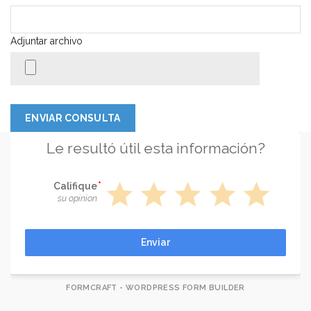
Adjuntar archivo
Le resultó útil esta información?
star
star
star
star
star
Califique
su opinion
Enviar
FORMCRAFT - WORDPRESS FORM BUILDER