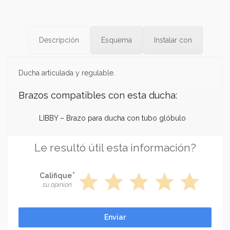
Descripción
Esquema
Instalar con
Ducha articulada y regulable.
Brazos compatibles con esta ducha:
LIBBY – Brazo para ducha con tubo glóbulo
Le resultó útil esta información?
star
star
star
star
star
Califique
su opinion
Enviar