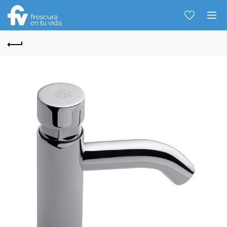
Hablemos...
Solo tenes que decirme: Hola