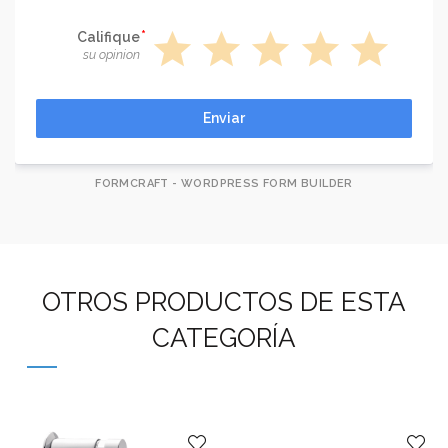
star
star
star
star
star
Califique
su opinion
Enviar
FORMCRAFT - WORDPRESS FORM BUILDER
OTROS PRODUCTOS DE ESTA
CATEGORÍA