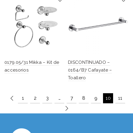
0179.05/31 Mikka – Kit de
DISCONTINUADO –
accesorios
0164/B7 Cafayate –
Toallero
1
2
3
…
7
8
9
10
11