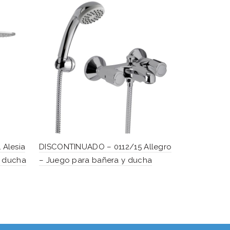
Alesia
DISCONTINUADO – 0112/15 Allegro
0103R/85L 
y ducha
– Juego para bañera y ducha
para bañer