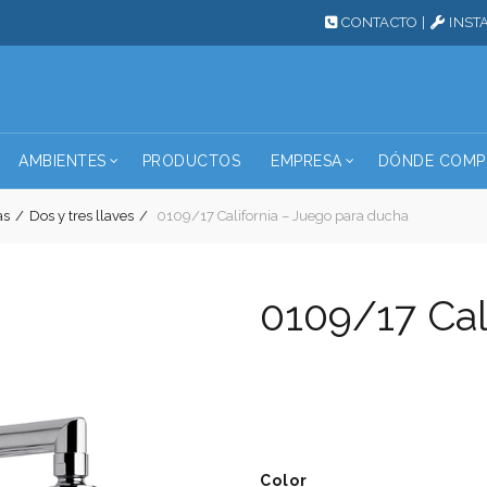
CONTACTO
|
INST
AMBIENTES
PRODUCTOS
EMPRESA
DÓNDE COMP
as
Dos y tres llaves
0109/17 California – Juego para ducha
0109/17 Cal
Color