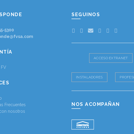
ESPONDE
SEGUINOS
55-5300
onde@fvsa.com
NTÍA
ACCESO EXTRANET
a FV
INSTALADORES
PROFES
CES
o
NOS ACOMPAÑAN
as Frecuentes
 con nosotros