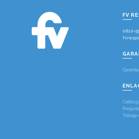
FV R
0810-5
fvresp
GARA
Garantí
ENLA
Catálog
Pregunt
Trabaja