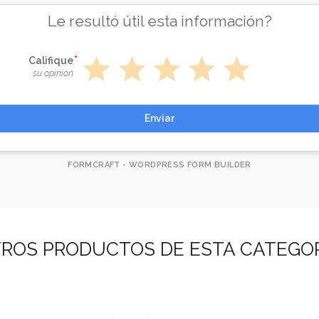
Le resultó útil esta información?
star
star
star
star
star
Califique
su opinion
Enviar
FORMCRAFT - WORDPRESS FORM BUILDER
ROS PRODUCTOS DE ESTA CATEGO