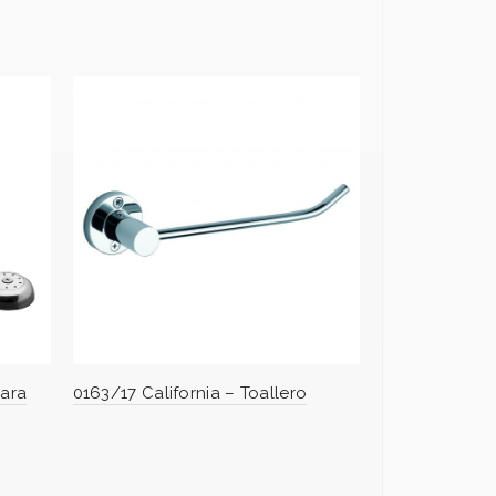
para
0163/17 California – Toallero
DISCONTINUA
California – T