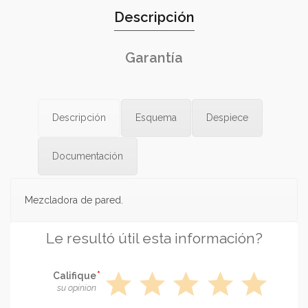
Descripción
Garantía
Descripción
Esquema
Despiece
Documentación
Mezcladora de pared.
Le resultó útil esta información?
star
star
star
star
star
Califique
su opinion