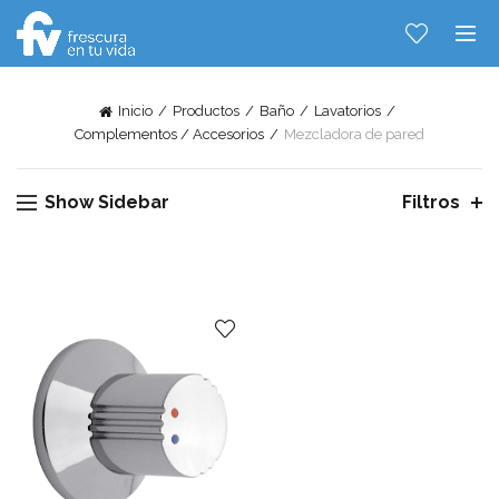
Inicio
Productos
Baño
Lavatorios
Complementos / Accesorios
Mezcladora de pared
Hablemos...
Show Sidebar
Filtros
Solo tenes que decirme: Hola