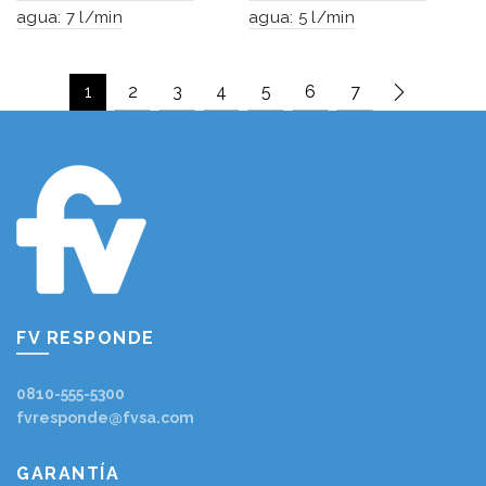
agua: 7 l/min
agua: 5 l/min
1
2
3
4
5
6
7
FV RESPONDE
0810-555-5300
fvresponde@fvsa.com
GARANTÍA