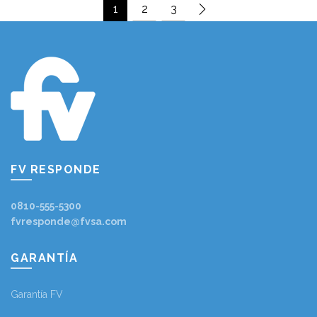
1
2
3
FV RESPONDE
0810-555-5300
fvresponde@fvsa.com
GARANTÍA
Garantía FV