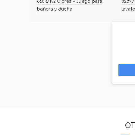
0103/N2 Ciprés – Juego para
0203/
bañera y ducha
lavato
OT