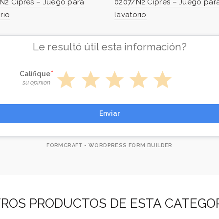
N2 Ciprés – Juego para
0207/N2 Ciprés – Juego par
rio
lavatorio
Le resultó útil esta información?
star
star
star
star
star
Califique
su opinion
Enviar
FORMCRAFT - WORDPRESS FORM BUILDER
ROS PRODUCTOS DE ESTA CATEGO