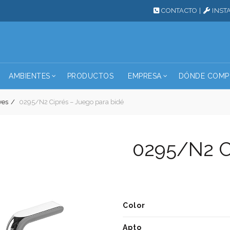
CONTACTO
|
INST
AMBIENTES
PRODUCTOS
EMPRESA
DÓNDE COMP
ves
0295/N2 Ciprés – Juego para bidé
0295/N2 C
Color
Apto