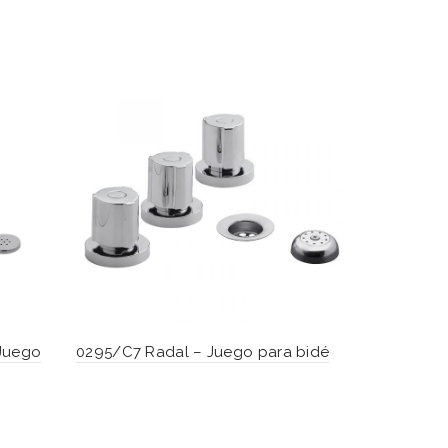
 Juego
0295/C7 Radal – Juego para bidé
0295/B1P A
bidé