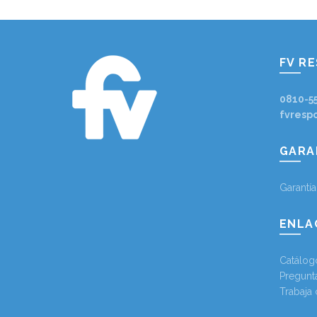
FV R
0810-5
fvresp
GARA
Garantí
ENLA
Catálog
Pregunt
Trabaja