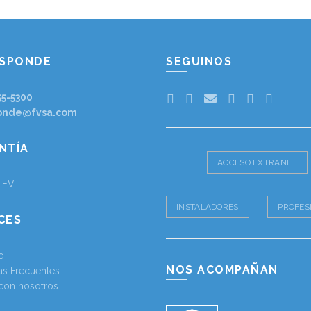
ESPONDE
SEGUINOS
55-5300
onde@fvsa.com
NTÍA
ACCESO EXTRANET
a FV
INSTALADORES
PROFES
CES
o
NOS ACOMPAÑAN
as Frecuentes
 con nosotros