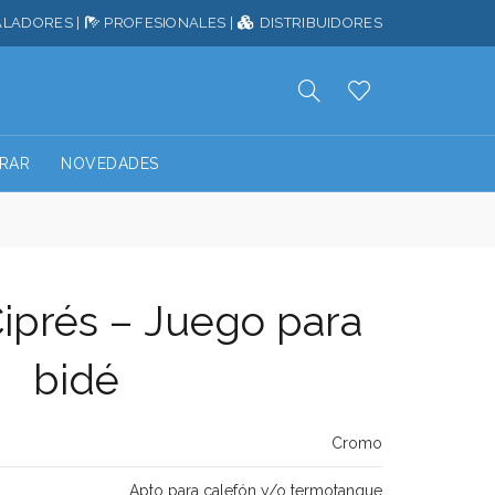
ALADORES
|
PROFESIONALES
|
DISTRIBUIDORES
RAR
NOVEDADES
iprés – Juego para
bidé
Cromo
Apto para calefón y/o termotanque