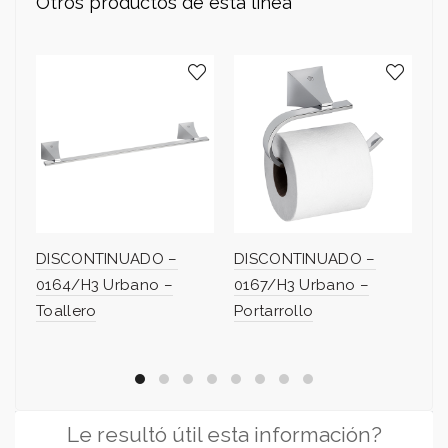
Otros productos de esta línea
DISCONTINUADO –
DISCONTINUADO –
D
0164/H3 Urbano –
0167/H3 Urbano –
0
Toallero
Portarrollo
Po
Le resultó útil esta información?