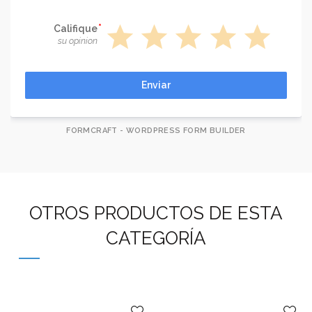
star
star
star
star
star
Califique
su opinion
Enviar
FORMCRAFT - WORDPRESS FORM BUILDER
OTROS PRODUCTOS DE ESTA
CATEGORÍA