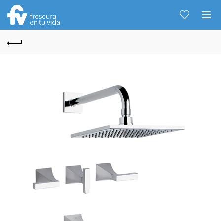
Hablemos...
Solo tenes que decirme: Hola