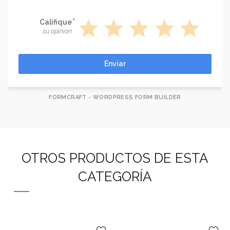
star
star
star
star
star
Califique
su opinion
Enviar
FORMCRAFT - WORDPRESS FORM BUILDER
OTROS PRODUCTOS DE ESTA
CATEGORÍA