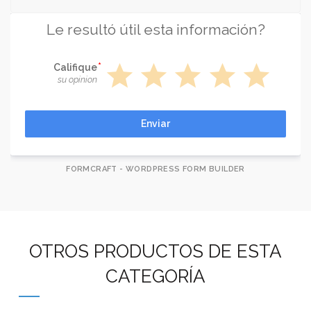
Le resultó útil esta información?
star
star
star
star
star
Califique
su opinion
Enviar
FORMCRAFT - WORDPRESS FORM BUILDER
OTROS PRODUCTOS DE ESTA
CATEGORÍA