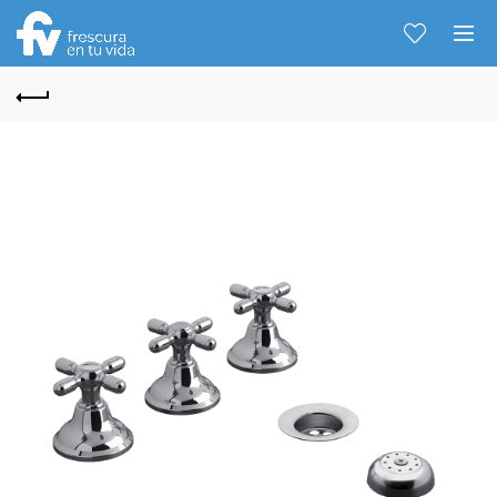
Hablemos...
Solo tenes que decirme: Hola