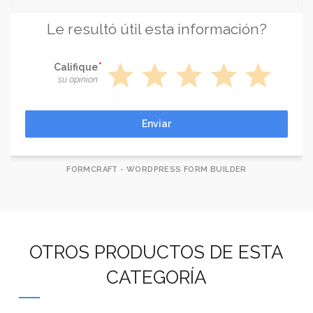
Le resultó útil esta información?
star
star
star
star
star
Califique
su opinion
Enviar
FORMCRAFT - WORDPRESS FORM BUILDER
OTROS PRODUCTOS DE ESTA
CATEGORÍA