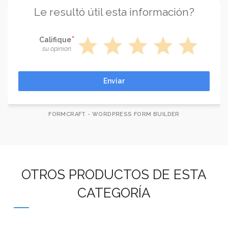
Le resultó útil esta información?
star
star
star
star
star
Califique
su opinion
Enviar
FORMCRAFT - WORDPRESS FORM BUILDER
OTROS PRODUCTOS DE ESTA
CATEGORÍA