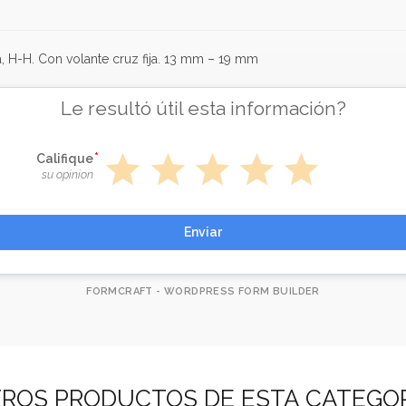
a, H-H. Con volante cruz fija. 13 mm – 19 mm
Le resultó útil esta información?
star
star
star
star
star
Califique
su opinion
Enviar
FORMCRAFT - WORDPRESS FORM BUILDER
ROS PRODUCTOS DE ESTA CATEGO