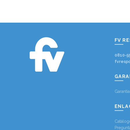
FV R
0810-5
fvresp
GARA
Garantí
ENLA
Catálog
Pregunt