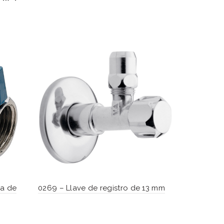
ca de
0269 – Llave de registro de 13 mm
DISCONTIN
Oregon – L
con cabez