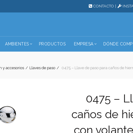
CONTACTO
|
INST
AMBIENTES
PRODUCTOS
EMPRESA
DÓNDE COMP
n y accesorios
Llaves de paso
0475 – Llave de paso para caños de hierr
0475 – L
caños de hi
con volante