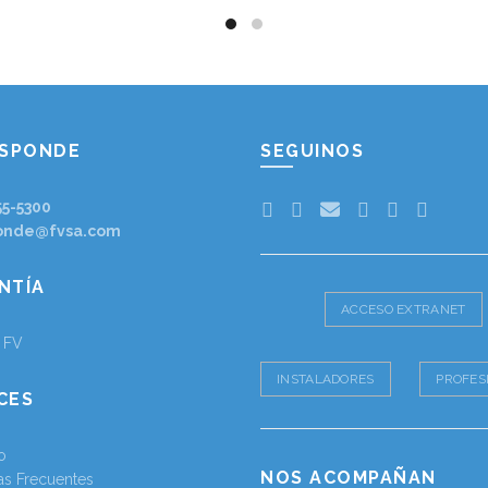
ESPONDE
SEGUINOS
55-5300
onde@fvsa.com
NTÍA
ACCESO EXTRANET
a FV
INSTALADORES
PROFES
CES
o
NOS ACOMPAÑAN
as Frecuentes