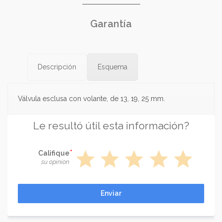
Garantía
Descripción
Esquema
Válvula esclusa con volante, de 13, 19, 25 mm.
Le resultó útil esta información?
star
star
star
star
star
Califique
su opinion
Enviar