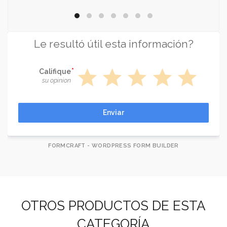
Le resultó útil esta información?
star
star
star
star
star
Califique
su opinion
Enviar
FORMCRAFT - WORDPRESS FORM BUILDER
OTROS PRODUCTOS DE ESTA
CATEGORÍA