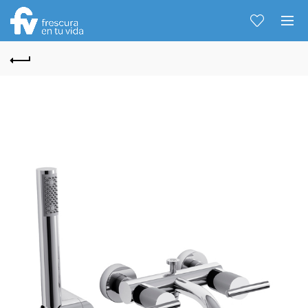
Hablemos...
Solo tenes que decirme: Hola