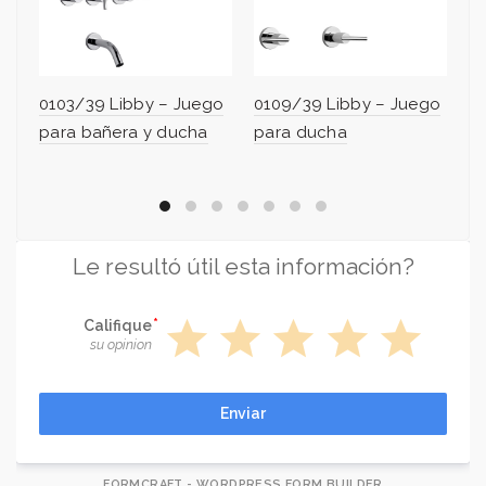
0103/39 Libby – Juego
0109/39 Libby – Juego
0
para bañera y ducha
para ducha
pa
Le resultó útil esta información?
star
star
star
star
star
Califique
su opinion
Enviar
FORMCRAFT - WORDPRESS FORM BUILDER