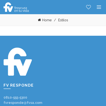
Home
Estilos
Hablemos...
Solo tenes que decirme: Hola
FV RESPONDE
0810-555-5300
fvresponde@fvsa.com